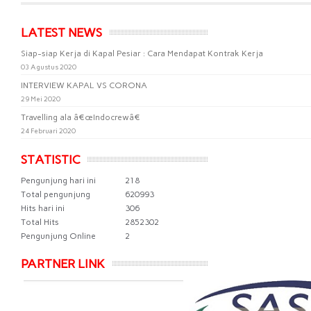
LATEST NEWS
Siap-siap Kerja di Kapal Pesiar : Cara Mendapat Kontrak Kerja
03 Agustus 2020
INTERVIEW KAPAL VS CORONA
29 Mei 2020
Travelling ala â€œIndocrewâ€
24 Februari 2020
STATISTIC
Pengunjung hari ini
218
Total pengunjung
620993
Hits hari ini
306
Total Hits
2852302
Pengunjung Online
2
PARTNER LINK