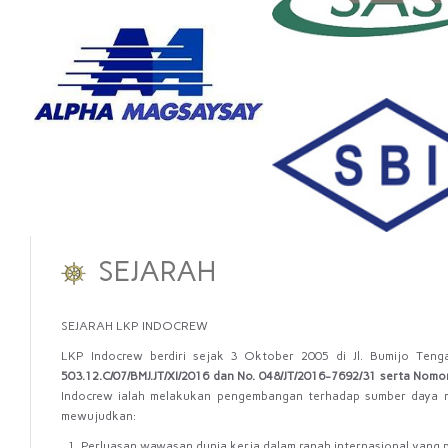
SEJARAH
SEJARAH LKP INDOCREW
LKP
Indocrew
berdiri
sejak
3
Oktober
2005
di
Jl.
Bumijo
Teng
503.12.C/07/BMJ.JT/XI/2016
dan
No.
048/JT/2016-7692/31
serta
Nomo
Indocrew ialah
melakukan
pengembangan
terhadap
sumber
daya
mewujudkan:
Perluasan
wawasan
dunia
kerja
dalam
ranah
internasional
yang