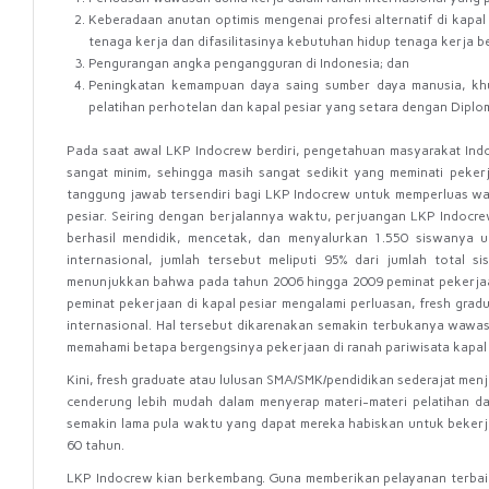
Keberadaan
anutan
optimis
mengenai
profesi
alternatif
di
kapal
tenaga
kerja
dan difasilitasinya
kebutuhan
hidup
tenaga
kerja
b
Pengurangan
angka
pengangguran
di
Indonesia;
dan
Peningkatan
kemampuan
daya
saing
sumber
daya
manusia,
kh
pelatihan
perhotelan dan
kapal
pesiar
yang
setara
dengan
Diplo
Pada
saat
awal
LKP
Indocrew
berdiri,
pengetahuan
masyarakat
Ind
sangat
minim, sehingga
masih
sangat
sedikit
yang
meminati
peker
tanggung
jawab
tersendiri
bagi
LKP
Indocrew untuk memperluas waw
pesiar.
Seiring
dengan
berjalannya
waktu,
perjuangan
LKP
Indocr
berhasil
mendidik,
mencetak,
dan
menyalurkan
1.550
siswanya
u
internasional,
jumlah
tersebut meliputi
95%
dari
jumlah
total
si
menunjukkan
bahwa
pada
tahun
2006
hingga
2009 peminat pekerja
peminat
pekerjaan
di
kapal
pesiar
mengalami
perluasan,
fresh
gradu
internasional.
Hal
tersebut
dikarenakan
semakin
terbukanya
wawa
memahami
betapa bergengsinya
pekerjaan
di
ranah
pariwisata
kapal
Kini,
fresh
graduate
atau
lulusan
SMA/SMK/pendidikan
sederajat
menj
cenderung
lebih mudah dalam menyerap materi-materi pelatihan dan
semakin lama pula waktu yang dapat mereka habiskan
untuk
beker
60
t
ahun.
LKP
Indocrew
kian
berkembang.
Guna memberikan pelayanan
terba