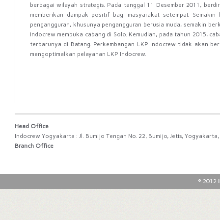
berbagai
wilayah strategis.
Pada
tanggal
11
Desember
2011,
berdir
memberikan dampak
positif
bagi masyarakat setempat.
Semakin
pengangguran,
khusunya
pengangguran
berusia
muda,
semakin
berk
Indocrew membuka cabang
di
Solo.
Kemudian,
pada
tahun
2015,
cab
terbarunya
di
Batang.
Perkembangan
LKP Indocrew
tidak
akan
ber
mengoptimalkan
pelayanan
LKP
Indocrew.
Head Office
Indocrew Yogyakarta : Jl. Bumijo Tengah No. 22, Bumijo, Jetis, Yogyakart
Branch Office
© 2012