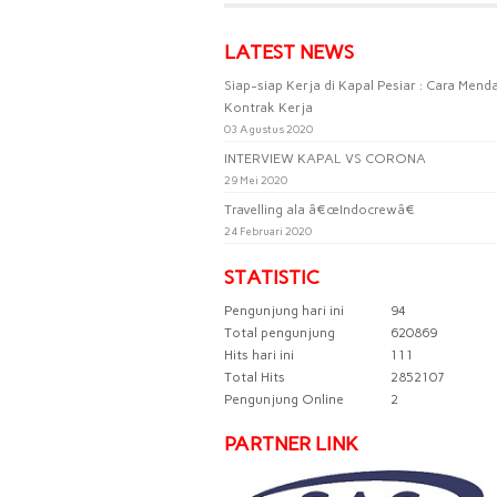
LATEST NEWS
Siap-siap Kerja di Kapal Pesiar : Cara Mend
Kontrak Kerja
03 Agustus 2020
INTERVIEW KAPAL VS CORONA
29 Mei 2020
Travelling ala â€œIndocrewâ€
24 Februari 2020
STATISTIC
Pengunjung hari ini
94
Total pengunjung
620869
Hits hari ini
111
Total Hits
2852107
Pengunjung Online
2
PARTNER LINK