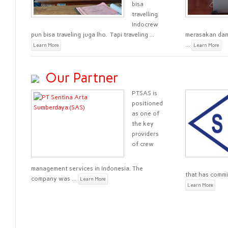
bisa
travelling.
Indocrew
pun bisa traveling juga lho. Tapi traveling ...
merasakan damp
...
Learn More
Learn More
Our Partner
PTSAS is
positioned
as one of
the key
providers
of crew
management services in Indonesia. The
that has commi
company was ...
Learn More
Learn More