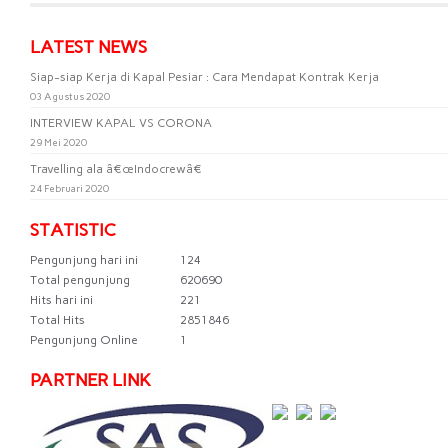
LATEST NEWS
Siap-siap Kerja di Kapal Pesiar : Cara Mendapat Kontrak Kerja
03 Agustus 2020
INTERVIEW KAPAL VS CORONA
29 Mei 2020
Travelling ala â€œIndocrewâ€
24 Februari 2020
STATISTIC
Pengunjung hari ini
124
Total pengunjung
620690
Hits hari ini
221
Total Hits
2851846
Pengunjung Online
1
PARTNER LINK